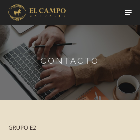
Skip
Menu
to
main
content
CONTACTO
GRUPO E2